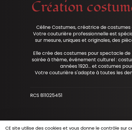
Création costume
Céline Costumes, créatrice de costumes d'
Votre couturière professionnelle est spéci
sur mesure, uniques et originales, des piè
Elle crée des costumes pour spectacle de 
soirée à thème, événement culturel : costu
années 1920... et costumes pour
Votre couturière s'adapte à toutes les dem
RCS 811025451
CE site utilise des cookies et vous donne le contrôle sur 